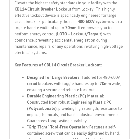
Elevate the highest safety standards in your facility with the
CBL14 Circuit Breaker Lockout
from Lockey!
This highly
effective lockout device is specifically engineered for large
circuit breakers, particularly those in
480-600V systems
with a
toggle handle width of up to
70mm
.
It empowers you to
perform energy control (
LOTO – Lockout/Tagout
) with
confidence, preventing accidental energization during
maintenance, repairs, or any operations involving high-voltage
electrical systems.
Key Features of CBL14 Circuit Breaker Lockout:
Designed for Large Breakers:
Tailored for 480-600V
circuit breakers with toggle handles up to
70mm
wide,
ensuring a secure and reliable lock-out.
Durable Engineering Plastic (PC) Material:
Constructed from robust
Engineering Plastic PC
(Polycarbonate)
, providing high strength, resistance to
impact, chemicals, and harsh industrial environments.
Guarantees long-lasting durability.
“Grip Tight” Tool-Free Operation:
Features a self-
contained screw that can be easily tightened by hand,