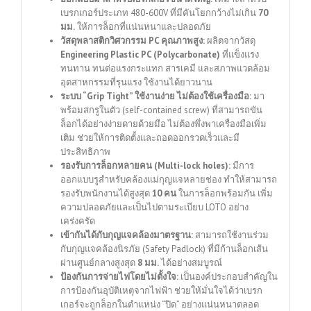
เบรกเกอร์ประเภท 480-600V ที่มีคันโยกกว้างไม่เกิน
70
มม.
ให้การล็อกที่แน่นหนาและปลอดภัย
วัสดุพลาสติกวิศวกรรม PC คุณภาพสูง:
ผลิตจากวัสดุ
Engineering Plastic PC (Polycarbonate)
ที่แข็งแรง
ทนทาน ทนต่อแรงกระแทก สารเคมี และสภาพแวดล้อม
อุตสาหกรรมที่รุนแรง ใช้งานได้ยาวนาน
ระบบ “Grip Tight” ใช้งานง่าย ไม่ต้องใช้เครื่องมือ:
มา
พร้อมสกรูในตัว (self-contained screw) ที่สามารถขัน
ล็อกได้อย่างง่ายดายด้วยมือ ไม่ต้องพึ่งพาเครื่องมือเพิ่ม
เติม ช่วยให้การติดตั้งและถอดออกรวดเร็วและมี
ประสิทธิภาพ
รองรับการล็อกหลายคน (Multi-lock holes):
มีการ
ออกแบบรูสำหรับคล้องแม่กุญแจหลายช่อง ทำให้สามารถ
รองรับพนักงานได้สูงสุด
10 คน
ในการล็อกพร้อมกัน เพิ่ม
ความปลอดภัยและเป็นไปตามระเบียบ LOTO อย่าง
เคร่งครัด
เข้ากันได้กับกุญแจคล้องมาตรฐาน:
สามารถใช้งานร่วม
กับกุญแจคล้องนิรภัย (Safety Padlock) ที่มีก้านล็อกเส้น
ผ่านศูนย์กลางสูงสุด
8 มม.
ได้อย่างสมบูรณ์
ป้องกันการจ่ายไฟโดยไม่ตั้งใจ:
เป็นองค์ประกอบสำคัญใน
การป้องกันอุบัติเหตุจากไฟฟ้า ช่วยให้มั่นใจได้ว่าเบรก
เกอร์จะถูกล็อกในตำแหน่ง “ปิด” อย่างแน่นหนาตลอด