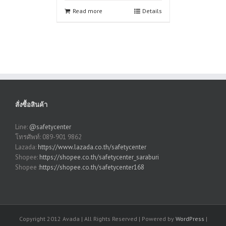
Read more
Details
สั่งซื้อสินค้า
Line:
@safetycenter
โทรศัพท์: 089-901 9862
Lazada:
https://www.lazada.co.th/safetycenter
Shopee:
https://shopee.co.th/safetycenter_saraburi
Shopee :
https://shopee.co.th/safetycenter168
Copyright 2012 Avada | All Rights Reserved | Powered by
WordPress
|