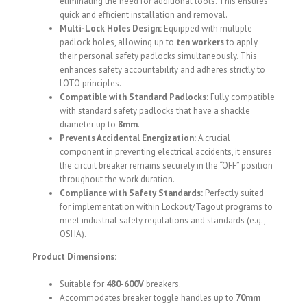
eliminating the need for additional tools.
This ensures
quick and efficient installation and removal.
Multi-Lock Holes Design:
Equipped with multiple
padlock holes, allowing up to
ten workers
to apply
their personal safety padlocks simultaneously.
This
enhances safety accountability and adheres strictly to
LOTO principles.
Compatible with Standard Padlocks:
Fully compatible
with standard safety padlocks that have a shackle
diameter up to
8mm
.
Prevents Accidental Energization:
A crucial
component in preventing electrical accidents, it ensures
the circuit breaker remains securely in the “OFF” position
throughout the work duration.
Compliance with Safety Standards:
Perfectly suited
for implementation within Lockout/Tagout programs to
meet industrial safety regulations and standards (e.g.,
OSHA).
Product Dimensions:
Suitable for
480-600V
breakers.
Accommodates breaker toggle handles up to
70mm