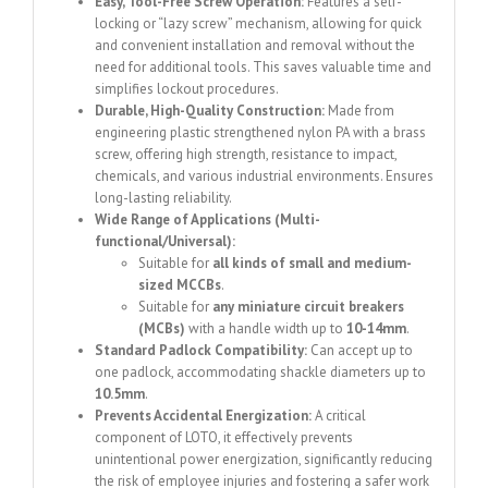
Easy, Tool-Free Screw Operation:
Features a self-
locking or “lazy screw” mechanism, allowing for quick
and convenient installation and removal without the
need for additional tools.
This saves valuable time and
simplifies lockout procedures.
Durable, High-Quality Construction:
Made from
engineering plastic strengthened nylon PA with a brass
screw, offering high strength, resistance to impact,
chemicals, and various industrial environments.
Ensures
long-lasting reliability.
Wide Range of Applications (Multi-
functional/Universal):
Suitable for
all kinds of small and medium-
sized MCCBs
.
Suitable for
any miniature circuit breakers
(MCBs)
with a handle width up to
10-14mm
.
Standard Padlock Compatibility:
Can accept up to
one padlock, accommodating shackle diameters up to
10.5mm
.
Prevents Accidental Energization:
A critical
component of LOTO, it effectively prevents
unintentional power energization, significantly reducing
the risk of employee injuries and fostering a safer work