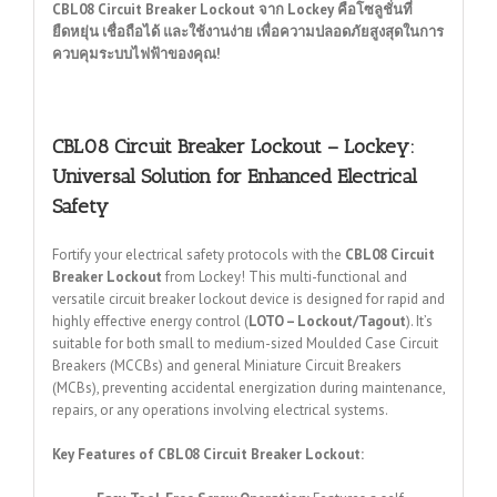
CBL08 Circuit Breaker Lockout จาก Lockey คือโซลูชั่นที่
ยืดหยุ่น เชื่อถือได้ และใช้งานง่าย เพื่อความปลอดภัยสูงสุดในการ
ควบคุมระบบไฟฟ้าของคุณ!
CBL08 Circuit Breaker Lockout – Lockey:
Universal Solution for Enhanced Electrical
Safety
Fortify your electrical safety protocols with the
CBL08 Circuit
Breaker Lockout
from Lockey!
This multi-functional and
versatile circuit breaker lockout device is designed for rapid and
highly effective energy control (
LOTO – Lockout/Tagout
).
It’s
suitable for both small to medium-sized Moulded Case Circuit
Breakers (MCCBs) and general Miniature Circuit Breakers
(MCBs), preventing accidental energization during maintenance,
repairs, or any operations involving electrical systems.
Key Features of CBL08 Circuit Breaker Lockout: