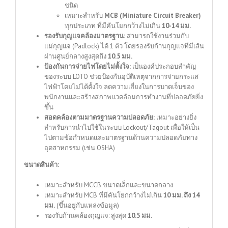
ชนิด
เหมาะสำหรับ
MCB (Miniature Circuit Breaker)
ทุกประเภท ที่มีคันโยกกว้างไม่เกิน
10-14 มม.
รองรับกุญแจคล้องมาตรฐาน:
สามารถใช้งานร่วมกับ
แม่กุญแจ (Padlock) ได้ 1 ตัว โดยรองรับก้านกุญแจที่มีเส้น
ผ่านศูนย์กลางสูงสุดถึง
10.5 มม.
ป้องกันการจ่ายไฟโดยไม่ตั้งใจ:
เป็นองค์ประกอบสำคัญ
ของระบบ LOTO ช่วยป้องกันอุบัติเหตุจากการจ่ายกระแส
ไฟฟ้าโดยไม่ได้ตั้งใจ ลดความเสี่ยงในการบาดเจ็บของ
พนักงานและสร้างสภาพแวดล้อมการทำงานที่ปลอดภัยยิ่ง
ขึ้น
สอดคล้องตามมาตรฐานความปลอดภัย:
เหมาะอย่างยิ่ง
สำหรับการนำไปใช้ในระบบ Lockout/Tagout เพื่อให้เป็น
ไปตามข้อกำหนดและมาตรฐานด้านความปลอดภัยทาง
อุตสาหกรรม (เช่น OSHA)
ขนาดสินค้า:
เหมาะสำหรับ MCCB ขนาดเล็กและขนาดกลาง
เหมาะสำหรับ MCB ที่มีคันโยกกว้างไม่เกิน
10 มม. ถึง 14
มม.
(ขึ้นอยู่กับแหล่งข้อมูล)
รองรับก้านคล้องกุญแจ: สูงสุด
10.5 มม.