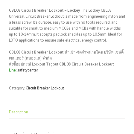
CBL08 Circuit Breaker Lockout – Lockey
The Lockey CBL08
Universal Circuit Breaker Lockout is made from engineering nylon and
a brass screw.
It’s durable, easy to use with no tools required, and
suitable for small to medium MCCBs and MCBs with handle widths
up to 10-14mm.
It accepts padlock shackles up to 10.5mm.
Ideal for
LOTO applications to ensure safe electrical energy control.
CBL08 Circuit Breaker Lockout
นำเข้า-จัดจำหน่ายโดย บริษัท เซฟตี้
เซนเตอร์ (หนองแค) จำกัด
สั่งซื้ออุปกรณ์ Lockout Tagout
CBL08 Circuit Breaker Lockout
Line
:
safetycenter
Category:
Circuit Breaker Lockout
Description