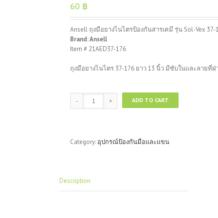
60
฿
Ansell ถุงมือยางไนไตรป้องกันสารเคมี รุ่น Sol-Vex 37-
Brand: Ansell
Item # 21AED37-176
ถุงมือยางไนไตร 37-176 ยาว 13 นิ้ว มีซับในและลายที่ฝ่
Ansell
ADD TO CART
ถุงมือ
ยาง
ไน
ไตร
Category:
อุปกรณ์ป้องกันมือและแขน
ป้องกัน
สาร
เคมี
รุ่น
Description
Sol-
Vex
37-
176