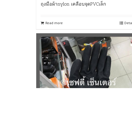
ถุงมือผ้าnylon เคลือบจุดPVCเล็ก
Read more
Deta