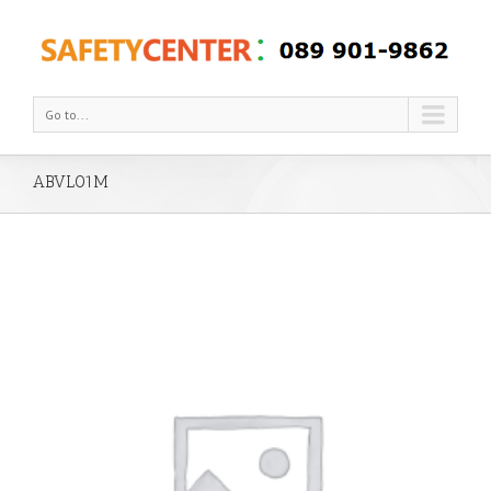
Go to...
ABVL01M