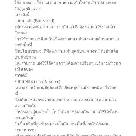
ให้ง่ายต่อการใช้งานเรามาท าความเข้าใจเกี่ยวกับรูปแบบของ
วัสดุดูดซับแต่ละ
แบบ ดังนี้
1. แบบแผ่น (Pad & Roll)
รูปทรงอาจจะมีความแตกต่างกันแต่เมื่อต้องน ามาใช้งานแล้ว
ลักษณะ
การใช้งานจะเหมือนกันเนื่องจากแบบแผ่นและแบบม้วนเหมาะส
าหรับพื้นที่
เรียบไม่ขรุขระจะดีที่สุดเพราะแผ่นดูดซับจะท างานได้อย่างเต็ม
ประสิทธิภาพ
และสามารถแบ่งใช้ได้ตามความต้องการหรือตามปริมาณการหก
รั่วไหลของ
สารเคมี
2. แบบท่อน (Sock & Boom)
เหมาะส าหรับงานปิดล้อมเมื่อเกิดเหตุการณ์สารเคมีหกรั่วไหล
เพื่อ
ป้องกันการแผ่กระจายของของเหลวและง่ายต่อการควบคุม ลด
ความเสี่ยงใน
การไหลลงสู่แหล่งน ้า เก็บกู้ได้อย่างปลอดภัยสามาถใช้ได้ทั้งบน
บกและในน ้า
ถ้าเป็นชนิดที่ดูดซับเฉพาะน ้ามัน เช่น พื้นที่ภายในโรงงาน
อุตสาหกรรม