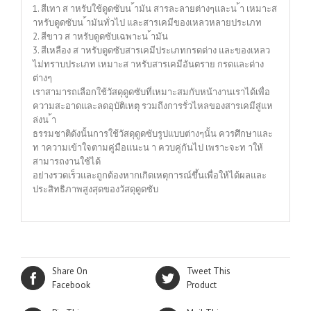
1. สีเทา ส าหรับใช้ดูดซับน ้ามัน สารละลายต่างๆและน ้า เหมาะส
าหรับดูดซับน ้ามันทั่วไป และสารเคมีของเหลวหลายประเภท
2. สีขาว ส าหรับดูดซับเฉพาะน ้ามัน
3. สีเหลือง ส าหรับดูดซับสารเคมีประเภทกรดด่าง และของเหลว
ไม่ทราบประเภท เหมาะส าหรับสารเคมีอันตราย กรดและด่าง
ต่างๆ
เราสามารถเลือกใช้วัสดุดูดซับที่เหมาะสมกับหน้างานเราได้เพื่อ
ความสะอาดและลดอุบัติเหตุ รวมถีงการรั่วไหลของสารเคมีสู่แห
ล่งน ้า
ธรรมชาติดังนั้นการใช้วัสดุดูดซับรูปแบบต่างๆนั้น ควรศึกษาและ
ท าความเข้าใจตามคู่มือแนะน า ควบคู่กันไป เพราะจะท าให้
สามารถงานใช้ได้
อย่างรวดเร็วและถูกต้องหากเกิดเหตุการณ์ขึ้นเพื่อให้ได้ผลและ
ประสิทธิภาพสูงสุดของวัสดุดูดซับ
Share On
Tweet This
Facebook
Product