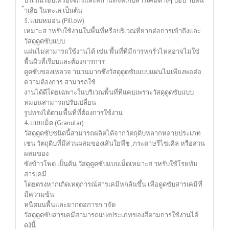
บริเวณรอบเครื่องจักรและสถานที่จัดเก็บสารเคมีต่างๆ บ่อบ าบัดน
้าเสีย ในทะเล เป็นต้น
3. แบบหมอน (Pillow)
เหมาะส าหรับใช้งานในพื้นที่หรือบริเวณที่ยากต่อการเข้าถึงและ
วัสดุดูดซับแบบ
แผ่นไม่สามารถใช้งานได้ เช่น พื้นที่ที่มีการหกรั่วไหลอาจไม่ใช่
พื้นผิวที่เรียบและต้องการการ
ดูดซับของเหลวจ านวนมากซึ่งวัสดุดูดซับแบบแผ่นไม่เพียงพอต่อ
ความต้องการ สามารถใช้
งานได้ดีโดยเฉพาะในบริเวณพื้นที่ที่แคบเพราะวัสดุดูดซับแบบ
หมอนสามารถปรับเปลี่ยน
รูปทรงได้ตามพื้นที่ที่ต้องการใช้งาน
4. แบบเม็ด (Granular)
วัสดุดูดซับชนิดนี้สามารถผลิตได้จากวัตถุดิบหลากหลายประเภท
เช่น วัตถุดิบที่มีส่วนผสมของเส้นใยพืช ,กระดาษรีไซเคิล หรือส่วน
ผสมของ
ซังข้าวโพด เป็นต้น วัสดุดูดซับแบบเม็ดเหมาะส าหรับใช้โรยทับ
สารเคมี
โดยตรงหากเกิดเหตุการณ์สารเคมีหกล้นขึ้น เพื่อดูดซับสารเคมีที่
มีความข้น
หนืดบนพื้นและยากต่อการก าจัด
วัสดุดูดซับสารเคมีสามารถแบ่งประเภทของสีตามการใช้งานได้
ดงันี้