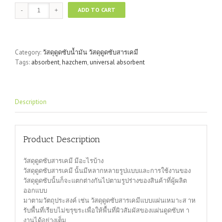
Absorbent
ADD TO CART
pad
HazChem
100pcs/bx
quantity
Category:
วัสดุดูดซับน้ำมัน วัสดุดูดซับสารเคมี
Tags:
absorbent
,
hazchem
,
universal absorbent
Description
Product Description
วัสดุดูดซับสารเคมี มีอะไรบ้าง
วัสดุดูดซับสารเคมี นั้นมีหลากหลายรูปแบบและการใช้งานของ
วัสดุดูดซับนั้นก็จะแตกต่างกันไปตามรูปร่างของสินค้าที่ผู้ผลิต
ออกแบบ
มาตามวัตถุประสงค์ เช่น วัสดุดูดซับสารเคมีแบบแผ่นเหมาะส าห
รับพื้นที่เรียบไม่ขรุขระเพื่อให้พื้นที่ผิวสัมผัสของแผ่นดูดซับท า
งานได้อย่างเต็ม