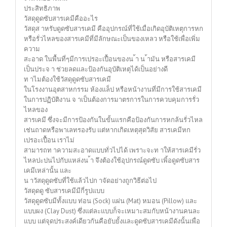
ประสิทธิภาพ
วัสดุดูดซับสารเคมีคืออะไร
วัสดุส าหรับดูดซับสารเคมี คืออุปกรณ์ที่ใช้เมื่อเกิดอุบัติเหตุการหก
หรือรั่วไหลของสารเคมีที่มีลักษณะเป็นของเหลว หรือใช้เพื่อเพิ่ม
ความ
สะอาด ในพื้นที่ๆมีการเปรอะเปื้อนของน ้า น ้ามัน หรือสารเคมี
เป็นประจ า ช่วยลดและป้องกันอุบัติเหตุได้เป็นอย่างดี
ท าไมต้องใช้วัสดุดูดซับสารเคมี
ในโรงงานอุตสาหกรรม ห้องแล็ป หรือหน้างานที่มีการใช้สารเคมี
ในการปฏิบัติงาน จ าเป็นต้องการมาตรการในการควบคุมการรั่ว
ไหลของ
สารเคมี ซึ่งจะมีการป้องกันในขั้นแรกคือป้องกันการหกล้นรั่วไหล
เช่นถาดหรือพาเลทรองรับ แต่หากเกิดเหตุสุดวิสัย สารเคมีหก
เปรอะเปื้อน เราไม่
สามารถท าความสะอาดแบบทั่วไปได้ เพราะจะท าให้สารเคมีรั่ว
ไหลปะปนไปกับแหล่งน ้า จึงต้องใช้อุปกรณ์ดูดซับ เพิ้อดูดซับสาร
เคมีเหล่านั้น และ
น าวัสดุดูดซับที่ใช้แล้วไปก าจัดอย่างถูกวิธีต่อไป
วัสดุดดู ซับสารเคมีมีกี่รูปแบบ
วัสดุดูดซับมีทั้งแบบ ท่อน (Sock) แผ่น (Mat) หมอน (Pillow) และ
แบบผง (Clay Dust) ซึ่งแต่ละแบบก็จะเหมาะสมกับหน้างานคนละ
แบบ แต่จุดประสงค์เดียวกันคือยับยั้งและดูดซับสารเคมีดังนั้นเพื่อ