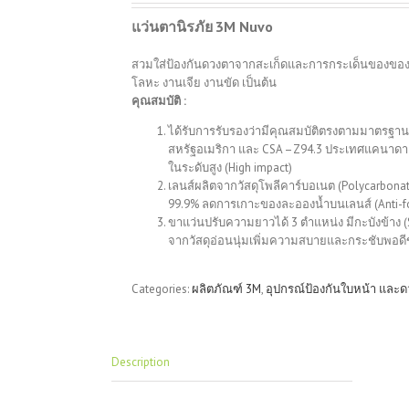
แว่นตานิรภัย
3M Nuvo
สวมใส่ป้องกันดวงตาจากสะเก็ดและการกระเด็นของของเ
โลหะ งานเจีย งานขัด เป็นต้น
คุณสมบัติ :
ได้รับการรับรองว่ามีคุณสมบัติตรงตามมาตรฐา
สหรัฐอเมริกา และ CSA –Z94.3 ประเทศแคนาดา 
ในระดับสูง (High impact)
เลนส์ผลิตจากวัสดุโพลีคาร์บอเนต (Polycarbonate)
99.9% ลดการเกาะของละอองน้ำบนเลนส์ (Anti-f
ขาแว่นปรับความยาวได้ 3 ตำแหน่ง มีกะบังข้าง (
จากวัสดุอ่อนนุ่มเพิ่มความสบายและกระชับพอด
Categories:
ผลิตภัณฑ์ 3M
,
อุปกรณ์ป้องกันใบหน้า และ
Description