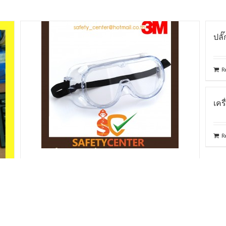
ปลั
R
เคร
R
3M 1621 ครอบตานิรภัย กันสารเคมี
Read more
Details