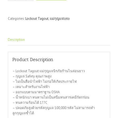
ก้าน
ไน
ล่อน
Categories:
Lockout Tagout
,
แม่กุญแจloto
ยาว
quantity
Description
Product Description
– Lockout Tagout แม่กุญแจนิรภัยก้านไนล่อนยาว
– กุญแจ Safety คุณภาพสูง
– ไม่เป็นสื่อนำไฟฟ้า ไม่ก่อให้เกิดประกายไฟ
– เหมาะสำหรับงานไฟฟ้า
– ออกแบบตามมาตราฐาน OSHA
– น้ำหนักเบา ทนทานไม่เป็นสนืมทนสารเคมีกัดกร่อน
– ทนความร้อนได้ 177C
– ปลอดภัยสูงด้วยรหัสกุญแจ 100,000 รหัส ไม่สามารถทำ
ลูกกุญแจซ้ำได้