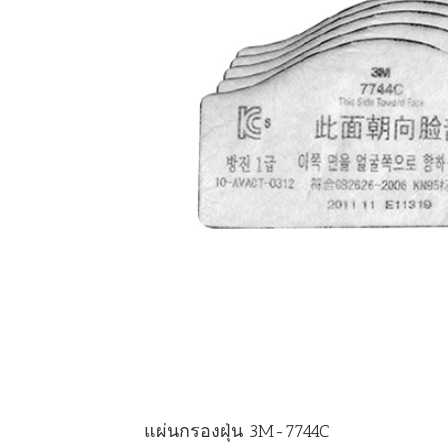
แผ่นกรองฝุ่น 3M-7744C