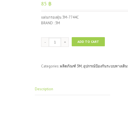
85
฿
แผ่นกรองฝุ่น 3M-7744C
BRAND : 3M
แผ่น
ADD TO CART
กรอง
ฝุ่น
3M-
7744C
Categories:
ผลิตภัณฑ์ 3M
,
อุปกรณ์ป้องกันระบบทางเดิ
quantity
Description