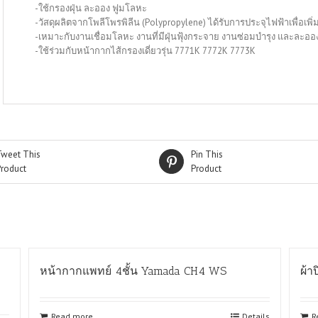
-ใช้กรองฝุ่น ละออง ฟูมโลหะ
-วัสดุผลิตจากโพลีโพรพิลีน (Polypropylene) ได้รับการประจุไฟฟ้าเพื่อเ
-เหมาะกับงานเชื่อมโลหะ งานที่มีฝุ่นฟุ้งกระจาย งานซ่อมบำรุง และละ
-ใช้ร่วมกับหน้ากากไส้กรองเดี่ยวรุ่น 7771K 7772K 7773K
Tweet This
Pin This
Product
Product
หน้ากากแพทย์ 4ชั้น Yamada CH4 WS
ผ้า
Read more
Details
R