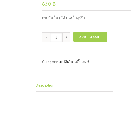
650
฿
เทปกันลื่น (สีดำ-เหลือง/2″)
เทป
ADD TO CART
กัน
ลื่น
(สีดำ-
เหลือง/2")
Category:
เทปตีเส้น-สติ๊กเกอร์
quantity
Description