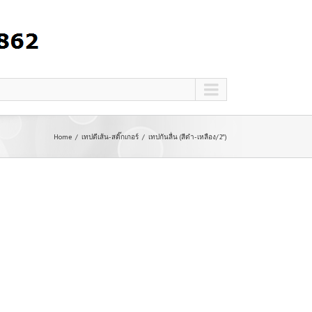
Home
เทปตีเส้น-สติ๊กเกอร์
เทปกันลื่น (สีดำ-เหลือง/2″)