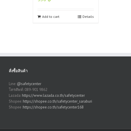
Add to cart
Details
สั่งซื้อสินค้า
Line:
@safetycenter
โทรศัพท์: 089-901 9862
Lazada:
https://www.lazada.co.th/safetycenter
Shopee:
https://shopee.co.th/safetycenter_saraburi
Shopee :
https://shopee.co.th/safetycenter168