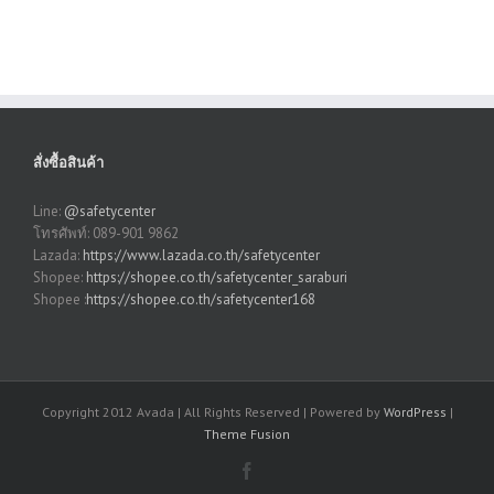
สั่งซื้อสินค้า
Line:
@safetycenter
โทรศัพท์: 089-901 9862
Lazada:
https://www.lazada.co.th/safetycenter
Shopee:
https://shopee.co.th/safetycenter_saraburi
Shopee :
https://shopee.co.th/safetycenter168
Copyright 2012 Avada | All Rights Reserved | Powered by
WordPress
|
Theme Fusion