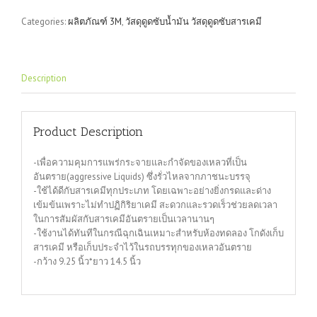
C-
Categories:
ผลิตภัณฑ์ 3M
,
วัสดุดูดซับน้ำมัน วัสดุดูดซับสารเคมี
PD914DD
แบบ
แผ่น
quantity
Description
Product Description
-เพื่อความคุมการแพร่กระจายและกำจัดของเหลวที่เป็น
อันตราย(aggressive Liquids) ซึ่งรั่วไหลจากภาชนะบรรจุ
-ใช้ได้ดีกับสารเคมีทุกประเภท โดยเฉพาะอย่างยิ่งกรดและด่าง
เข้มข้นเพราะไม่ทำปฏิกิริยาเคมี สะดวกและรวดเร็วช่วยลดเวลา
ในการสัมผัสกับสารเคมีอันตรายเป็นเวลานานๆ
-ใช้งานได้ทันทีในกรณีฉุกเฉินเหมาะสำหรับห้องทดลอง โกดังเก็บ
สารเคมี หรือเก็บประจำไว้ในรถบรรทุกของเหลวอันตราย
-กว้าง 9.25 นิ้ว*ยาว 14.5 นิ้ว