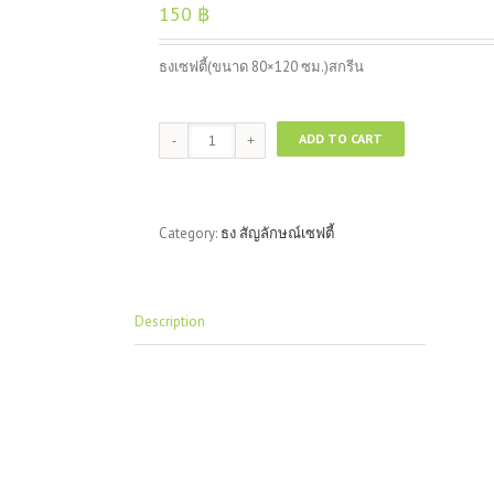
150
฿
ธงเซฟตี้(ขนาด 80×120 ซม.)สกรีน
ธง
ADD TO CART
เซฟตี้(ขนาด
80x120
ซม.)สกรีน
quantity
Category:
ธง สัญลักษณ์เซฟตี้
Description