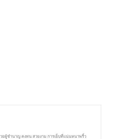
ด้วยผู้ชำนาญ คงทน สวยงาม การเย็บที่แน่นหนาพริ้ว