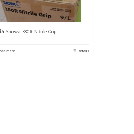
มือ Showa 350R Nitrile Grip
ead more
Details