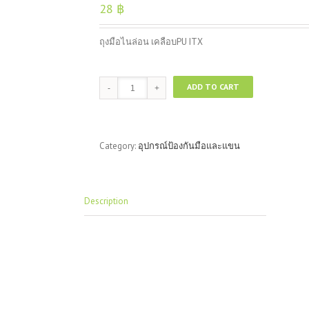
28
฿
ถุงมือไนล่อน เคลือบPU ITX
ถุงมือ
ADD TO CART
ไน
ล่อน
เคลือบPU
ITX
Category:
อุปกรณ์ป้องกันมือและแขน
quantity
Description