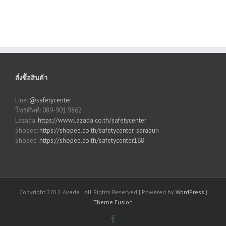
สั่งซื้อสินค้า
Line:
@safetycenter
โทรศัพท์: 089-901 9862
Lazada:
https://www.lazada.co.th/safetycenter
Shopee:
https://shopee.co.th/safetycenter_saraburi
Shopee :
https://shopee.co.th/safetycenter168
Copyright 2012 Avada | All Rights Reserved | Powered by
WordPress
|
Theme Fusion