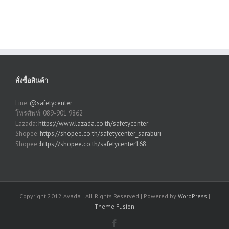
สั่งซื้อสินค้า
Line:
@safetycenter
โทรศัพท์: 089-901 9862
Lazada:
https://www.lazada.co.th/safetycenter
Shopee:
https://shopee.co.th/safetycenter_saraburi
Shopee :
https://shopee.co.th/safetycenter168
Copyright 2012 Avada | All Rights Reserved | Powered by
WordPress
|
Theme Fusion