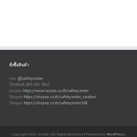
สั่งซื้อสินค้า
Line:
@safetycenter
โทรศัพท์: 089-901 9862
Lazada:
https://www.lazada.co.th/safetycenter
Shopee:
https://shopee.co.th/safetycenter_saraburi
Shopee :
https://shopee.co.th/safetycenter168
Copyright 2012 Avada | All Rights Reserved | Powered by
WordPress
|