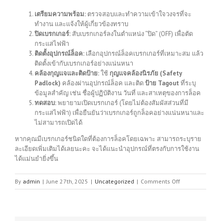
เตรียมความพร้อม:
ตรวจสอบและทำความเข้าใจวงจรที่จะ
ทำงาน และแจ้งให้ผู้เกี่ยวข้องทราบ
ปิดเบรกเกอร์:
สับเบรกเกอร์ลงในตำแหน่ง “ปิด” (OFF) เพื่อตัด
กระแสไฟฟ้า
ติดตั้งอุปกรณ์ล็อค:
เลือกอุปกรณ์ล็อคเบรกเกอร์ที่เหมาะสม แล้ว
ติดตั้งเข้ากับเบรกเกอร์อย่างแน่นหนา
คล้องกุญแจและติดป้าย:
ใช้
กุญแจคล้องนิรภัย (Safety
Padlock)
คล้องผ่านอุปกรณ์ล็อค และติด
ป้าย Tagout
ที่ระบุ
ข้อมูลสำคัญ เช่น ชื่อผู้ปฏิบัติงาน วันที่ และสาเหตุของการล็อค
ทดสอบ:
พยายามเปิดเบรกเกอร์ (โดยไม่ต้องสัมผัสส่วนที่มี
กระแสไฟฟ้า) เพื่อยืนยันว่าเบรกเกอร์ถูกล็อคอย่างแน่นหนาและ
ไม่สามารถเปิดได้
หากคุณมีเบรกเกอร์ชนิดใดที่ต้องการล็อคโดยเฉพาะ สามารถระบุราย
ละเอียดเพิ่มเติมได้เลยนะคะ จะได้แนะนำอุปกรณ์ที่ตรงกับการใช้งาน
ได้แม่นยำยิ่งขึ้น
on
By
admin
|
June 27th, 2025
|
Uncategorized
|
Comments Off
ล็อค
เบรก
เกอร์
หรือ