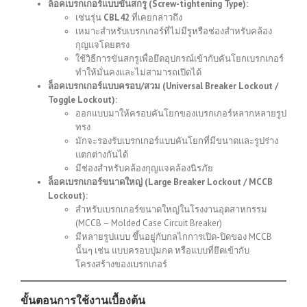
ล็อคเบรกเกอร์แบบขันสกรู (Screw-tightening Type):
เช่นรุ่น
CBL42
ที่เคยกล่าวถึง
เหมาะสำหรับเบรกเกอร์ที่ไม่มีรูหรือช่องสำหรับคล้อง
กุญแจโดยตรง
ใช้วิธีการขันสกรูเพื่อยึดอุปกรณ์เข้ากับคันโยกเบรกเกอร์
ทำให้มั่นคงและไม่สามารถเปิดได้
ล็อคเบรกเกอร์แบบครอบ/สวม (Universal Breaker Lockout /
Toggle Lockout):
ออกแบบมาให้ครอบคันโยกของเบรกเกอร์หลากหลายรูป
ทรง
มักจะรองรับเบรกเกอร์แบบคันโยกที่มีขนาดและรูปร่าง
แตกต่างกันได้
มีช่องสำหรับคล้องกุญแจคล้องนิรภัย
ล็อคเบรกเกอร์ขนาดใหญ่ (Large Breaker Lockout / MCCB
Lockout):
สำหรับเบรกเกอร์ขนาดใหญ่ในโรงงานอุตสาหกรรม
(MCCB – Molded Case Circuit Breaker)
มีหลายรูปแบบ ขึ้นอยู่กับกลไกการเปิด-ปิดของ MCCB
นั้นๆ เช่น แบบครอบปุ่มกด หรือแบบที่ยึดเข้ากับ
โครงสร้างของเบรกเกอร์
ขั้นตอนการใช้งานเบื้องต้น