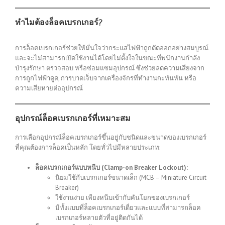
ทำไมต้องล็อคเบรกเกอร์?
การล็อคเบรกเกอร์ช่วยให้มั่นใจว่ากระแสไฟฟ้าถูกตัดออกอย่างสมบูรณ์
และจะไม่สามารถเปิดใช้งานได้โดยไม่ตั้งใจในขณะที่พนักงานกำลัง
บำรุงรักษา ตรวจสอบ หรือซ่อมแซมอุปกรณ์ ซึ่งช่วยลดความเสี่ยงจาก
การถูกไฟฟ้าดูด, การบาดเจ็บจากเครื่องจักรที่ทำงานกะทันหัน หรือ
ความเสียหายต่ออุปกรณ์
อุปกรณ์ล็อคเบรกเกอร์ที่เหมาะสม
การเลือกอุปกรณ์ล็อคเบรกเกอร์ขึ้นอยู่กับชนิดและขนาดของเบรกเกอร์
ที่คุณต้องการล็อคเป็นหลัก โดยทั่วไปมีหลายประเภท:
ล็อคเบรกเกอร์แบบหนีบ (Clamp-on Breaker Lockout):
นิยมใช้กับเบรกเกอร์ขนาดเล็ก (MCB – Miniature Circuit
Breaker)
ใช้งานง่าย เพียงหนีบเข้ากับคันโยกของเบรกเกอร์
มีทั้งแบบที่ล็อคเบรกเกอร์เดี่ยวและแบบที่สามารถล็อค
เบรกเกอร์หลายตัวที่อยู่ติดกันได้